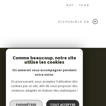
REF : 7048
DISPONIBLE EN
Comme beaucoup, notre site
utilise les cookies
AGENCE IMMOBILIERE LM
On aimerait vous accompagner pendant
votre visite.
03.87.90.20.20
En poursuivant, vous acceptez l'utilisation des
immo.lm@free.fr
cookies par ce site, afin de vous proposer des
41, rue de la Houve
contenus adaptés et réaliser des statistiques !
57150
creutzwald
PARAMÉTRER
TOUT ACCEPTER