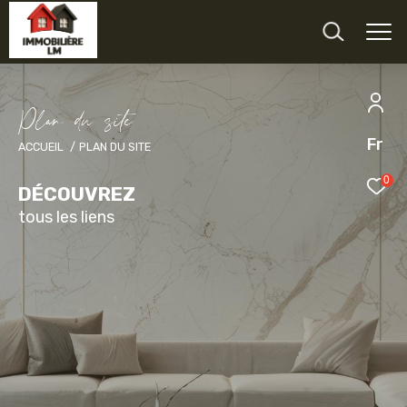
P
l
a
d
u
s
i
e
Fr
ACCUEIL
PLAN DU SITE
0
DÉCOUVREZ
tous les liens