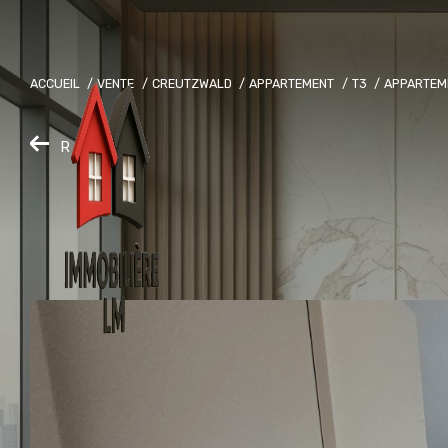
ACCUEIL
VENTE
CREUTZWALD
APPARTEMENT
T3
APPARTEM
RETOUR