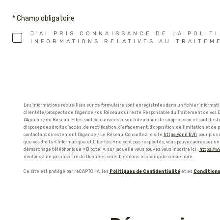
* Champ obligatoire
J'AI PRIS CONNAISSANCE DE LA POLIT
INFORMATIONS RELATIVES AU TRAITEM
Les informations recueillies sur ce formulaire sont enregistrées dans un fichier informat
clientèle/prospects de l'Agence / du Réseau qui reste Responsable du Traitement de vos D
l'Agence / du Réseau. Elles sont conservées jusqu'à demande de suppression et sont destin
disposez des droits d’accès, de rectification, d’effacement, d’opposition, de limitation et
contactant directement l’Agence / Le Réseau. Consultez le site
https://cnil.fr/fr
pour plus 
que vos droits « Informatique et Libertés » ne sont pas respectés, vous pouvez adresser une
démarchage téléphonique « Bloctel », sur laquelle vous pouvez vous inscrire ici :
https://w
invitons à ne pas inscrire de Données sensibles dans le champ de saisie libre.
Ce site est protégé par reCAPTCHA, les
Politiques de Confidentialité
et es
Conditions