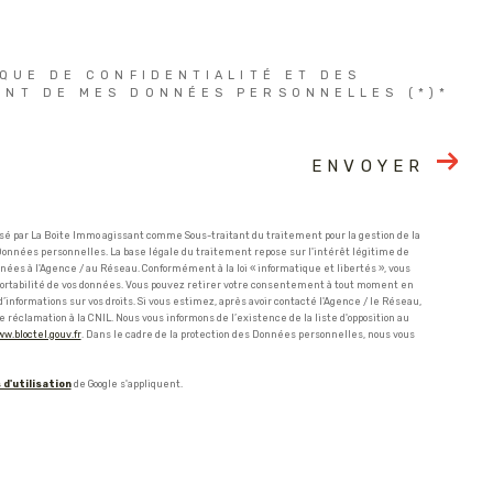
IQUE DE CONFIDENTIALITÉ ET DES
ENT DE MES DONNÉES PERSONNELLES (*)*
ENVOYER
isé par La Boite Immo agissant comme Sous-traitant du traitement pour la gestion de la
onnées personnelles. La base légale du traitement repose sur l'intérêt légitime de
ées à l'Agence / au Réseau. Conformément à la loi « informatique et libertés », vous
 de portabilité de vos données. Vous pouvez retirer votre consentement à tout moment en
d’informations sur vos droits. Si vous estimez, après avoir contacté l'Agence / le Réseau,
 réclamation à la CNIL. Nous vous informons de l’existence de la liste d'opposition au
ww.bloctel.gouv.fr
. Dans le cadre de la protection des Données personnelles, nous vous
 d'utilisation
de Google s'appliquent.