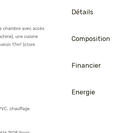
Détails
ne chambre avec accès
chine), une cuisine
Composition
nviron 17m² (store
Financier
Energie
PVC, chauffage
riété 150€/mois